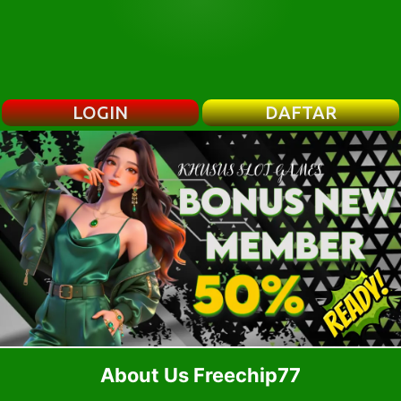
LOGIN
DAFTAR
About Us Freechip77